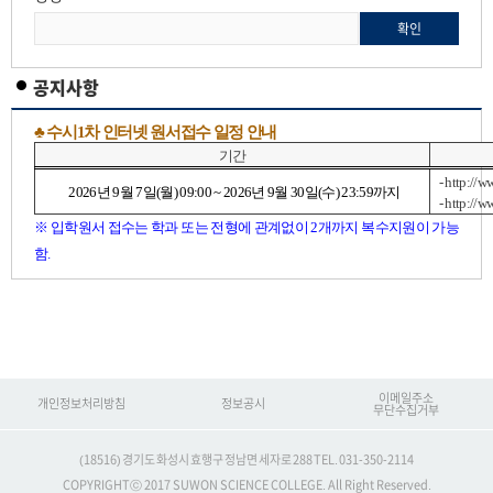
확인
공지사항
♣
수시
1
차
인터넷 원서접수 일정 안내
기간
- http://
2026
년
9
월
7
일
(
월
) 09:00 ~ 2026
년
9
월
30
일
(
수
) 23:59
까지
- http://
※
입학원서 접수는 학과 또는 전형에 관계없이
2
개까지 복수지원이 가능
함
.
이메일주소
개인정보처리방침
정보공시
무단수집거부
(18516)
경기도 화성시 효행구 정남면
세자로 288
TEL. 031-350-2114
COPYRIGHTⓒ 2017
SUWON SCIENCE COLLEGE.
All Right Reserved.